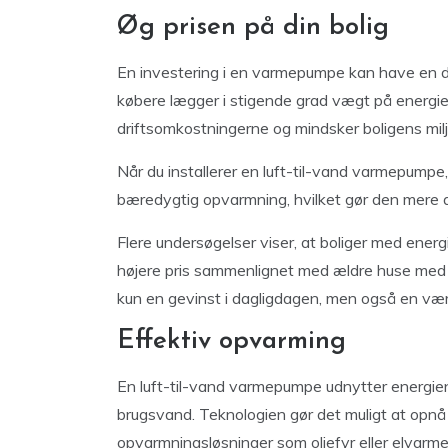
Øg prisen på din bolig
En investering i en varmepumpe kan have en dire
købere lægger i stigende grad vægt på energie
driftsomkostningerne og mindsker boligens milj
Når du installerer en luft-til-vand varmepumpe
bæredygtig opvarmning, hvilket gør den mere a
Flere undersøgelser viser, at boliger med energ
højere pris sammenlignet med ældre huse med 
kun en gevinst i dagligdagen, men også en værdi
Effektiv opvarming
En luft-til-vand varmepumpe udnytter energien 
brugsvand. Teknologien gør det muligt at opnå 
opvarmningsløsninger som oliefyr eller elvarme