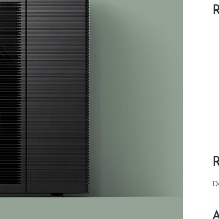
R
D
A