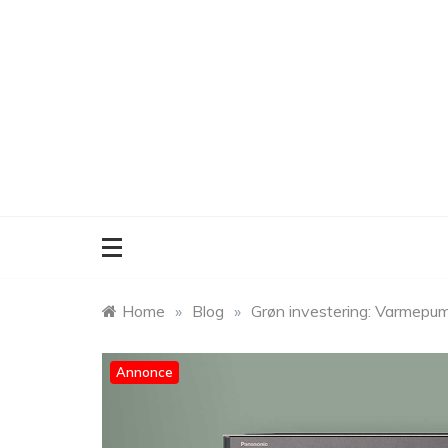
Skip
to
content
Home
»
Blog
»
Grøn investering: Varmepump
Annonce