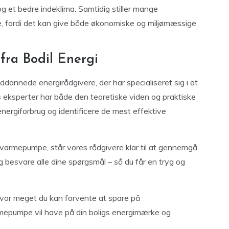
 og et bedre indeklima. Samtidig stiller mange
e, fordi det kan give både økonomiske og miljømæssige
fra Bodil Energi
uddannede energirådgivere, der har specialiseret sig i at
es eksperter har både den teoretiske viden og praktiske
s energiforbrug og identificere de mest effektive
d varmepumpe, står vores rådgivere klar til at gennemgå
og besvare alle dine spørgsmål – så du får en tryg og
vor meget du kan forvente at spare på
rmepumpe vil have på din boligs energimærke og