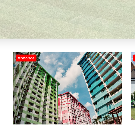
Annonce
Blog
Undgå dyre fejl: 7 gode råd fra
boligadvokaten