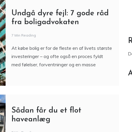
D
investeringer – og ofte også en proces fyldt
med følelser, forventninger og en masse
A
Sådan får du et flot
haveanlæg
5 Min Reading
Drømmer du om en smuk og indbydende have,
der indbyder til afslapning, samvær og nydelse?
Et flot haveanlæg handler ikke kun om at plante
et
C