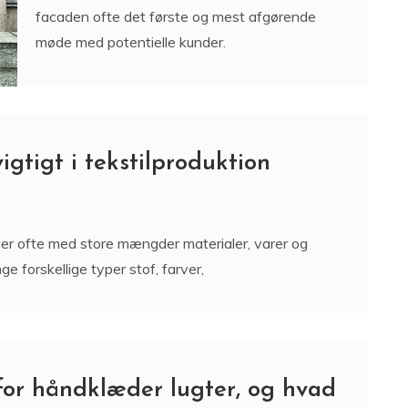
igtigt i tekstilproduktion
jder ofte med store mængder materialer, varer og
 forskellige typer stof, farver,
for håndklæder lugter, og hvad
d navn eller initialer. Men der er noget der ikke