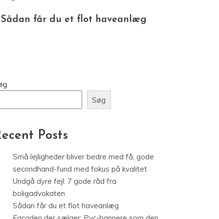
øg
Søg
ecent Posts
Små lejligheder bliver bedre med få, gode
secondhand-fund med fokus på kvalitet
Undgå dyre fejl: 7 gode råd fra
boligadvokaten
Sådan får du et flot haveanlæg
Facaden der sælger: Pvc-bannere som den
ultimative blikfanger
Derfor er lageroptimering vigtigt i
tekstilproduktion
Recent Comments