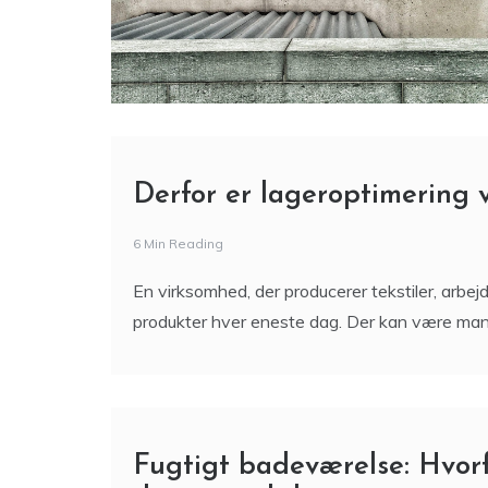
Derfor er lageroptimering v
6 Min Reading
En virksomhed, der producerer tekstiler, arbe
produkter hver eneste dag. Der kan være mange
Fugtigt badeværelse: Hvor
du gør ved det
2 Min Reading
Du har valgt gode håndklæder – måske endda me
stemmer: de lugter hurtigt muggen, selvom de