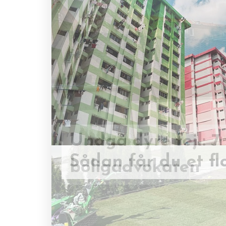
Undgå dyre fejl: 7
boligadvokaten
Sådan får du et f