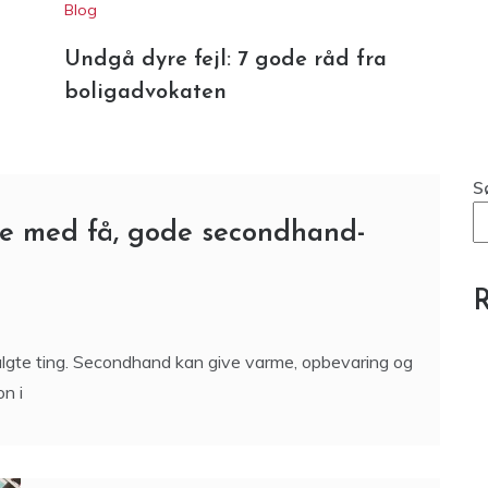
S
re med få, gode secondhand-
R
algte ting. Secondhand kan give varme, opbevaring og
n i
Undgå dyre fejl: 7 gode råd
fra boligadvokaten
7 Min Reading
At købe bolig er for de fleste en af livets største