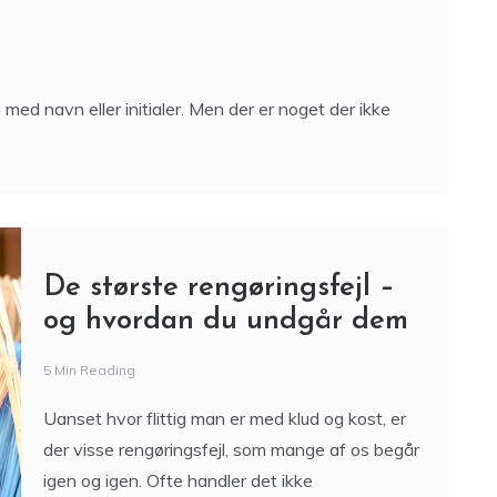
De største rengøringsfejl –
og hvordan du undgår dem
5 Min Reading
Uanset hvor flittig man er med klud og kost, er
der visse rengøringsfejl, som mange af os begår
igen og igen. Ofte handler det ikke
Sådan foregår omkodning af