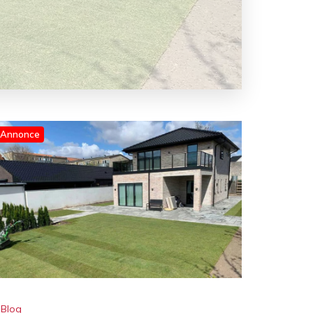
Annonce
Blog
Sådan får du et flot haveanlæg