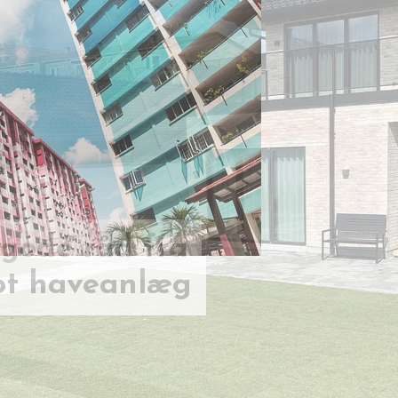
 gode råd fra
lot haveanlæg