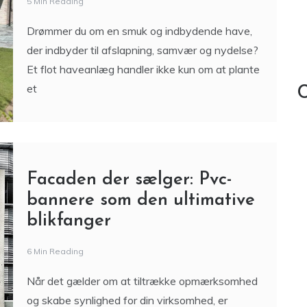
Facaden der sælger: Pvc-
bannere som den ultimative
blikfanger
6 Min Reading
Når det gælder om at tiltrække opmærksomhed
og skabe synlighed for din virksomhed, er
facaden ofte det første og mest afgørende
møde med potentielle kunder.