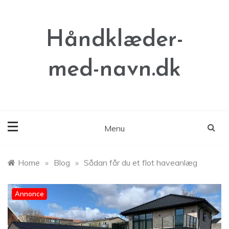
Skip
to
content
Håndklæder-
med-navn.dk
Menu
Home
»
Blog
»
Sådan får du et flot haveanlæg
Annonce