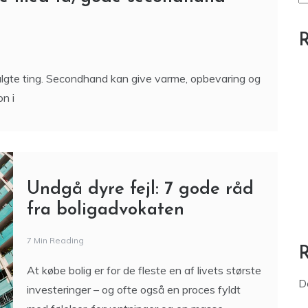
R
algte ting. Secondhand kan give varme, opbevaring og
n i
Undgå dyre fejl: 7 gode råd
fra boligadvokaten
7 Min Reading
At købe bolig er for de fleste en af livets største
D
investeringer – og ofte også en proces fyldt