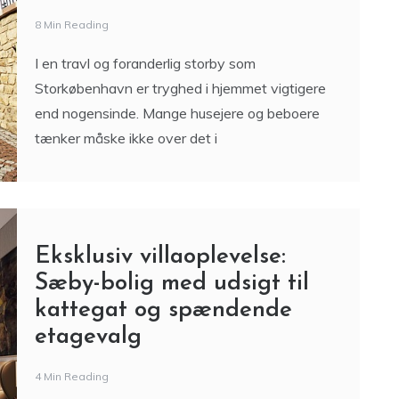
8 Min Reading
I en travl og foranderlig storby som
Storkøbenhavn er tryghed i hjemmet vigtigere
end nogensinde. Mange husejere og beboere
tænker måske ikke over det i
Eksklusiv villaoplevelse:
Sæby-bolig med udsigt til
kattegat og spændende
etagevalg
4 Min Reading