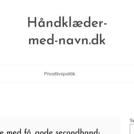
Håndklæder-
med-navn.dk
Privatlivspolitik
S
re med få, gode secondhand-