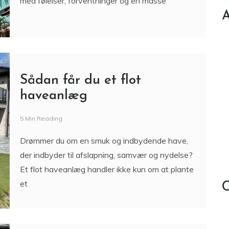
med følelser, forventninger og en masse
A
Sådan får du et flot
haveanlæg
5 Min Reading
Drømmer du om en smuk og indbydende have,
der indbyder til afslapning, samvær og nydelse?
Et flot haveanlæg handler ikke kun om at plante
et
C