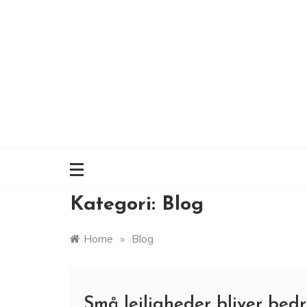
Skip
to
content
Kategori:
Blog
Home
»
Blog
Små lejligheder bliver bed