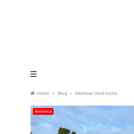
Skip
to
content
Home
»
Blog
»
Markiser med motor
Annonce