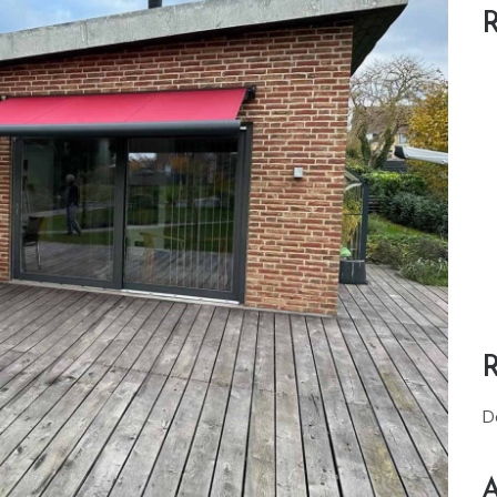
R
D
A