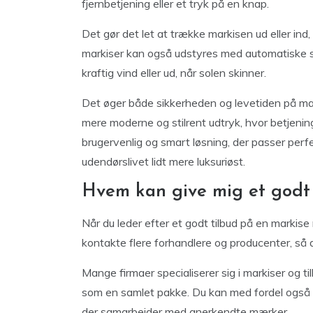
fjernbetjening eller et tryk på en knap.
Det gør det let at trække markisen ud eller ind
markiser kan også udstyres med automatiske se
kraftig vind eller ud, når solen skinner.
Det øger både sikkerheden og levetiden på mar
mere moderne og stilrent udtryk, hvor betjeningen
brugervenlig og smart løsning, der passer perfek
udendørslivet lidt mere luksuriøst.
Hvem kan give mig et godt 
Når du leder efter et godt tilbud på en markis
kontakte flere forhandlere og producenter, så 
Mange firmaer specialiserer sig i markiser og t
som en samlet pakke. Du kan med fordel også
der samarbejder med anerkendte mærker.