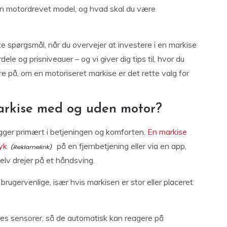
en motordrevet model, og hvad skal du være
ste spørgsmål, når du overvejer at investere i en markise
ele og prisniveauer – og vi giver dig tips til, hvor du
re på, om en motoriseret markise er det rette valg for
markise med og uden motor?
gger primært i betjeningen og komforten.
En markise
yk
på en fjernbetjening eller via en app,
lv drejer på et håndsving.
rugervenlige, især hvis markisen er stor eller placeret
tes sensorer, så de automatisk kan reagere på