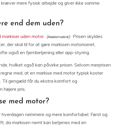
e kræver mere fysisk arbejde og giver ikke samme
ere end dem uden?
d markiser uden motor.
Prisen skyldes
 der skal til for at gøre markisen motoriseret,
te også en fjernbetjening eller app-styring.
e, hvilket også kan påvirke prisen. Selvom merprisen
 regne med, at en markise med motor typisk koster
. Til gengæld får du ekstra komfort og
 højere pris.
ise med motor?
gør hverdagen nemmere og mere komfortabel. Først og
raft, da markisen nemt kan betjenes med en