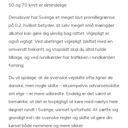
50 og 70 km/t er almindelige.
Derudover har Sverige et meget lavt promillegrænse
på 0,2, hvilket betyder, at selv meget små mængder
alkohol kan gøre dig ulovlig bag rattet. Vigepligt er
også vigtigt: Ved ubetinget vigepligt (skiltet med en
omvendt trekant) og stopskilt skal du altid holde
tilbage, og ved rundkørsler har trafikken i rundkørslen
forrang.
Du vil opdage, at de svenske vejskilte ofte ligner de
danske, men nogle skilte – eksempelvis advarselsskilte
om elge – er mere udbredte. Endelig er det værd at
bemærke, at det er lovpligtigt at køre med nærlys hele
døgnet rundt i Sverige, uanset lysforhold. At sætte sig
grundigt ind i de svenske regler og skilte vil gøre din
kørsel både nemmere og mere sikker.