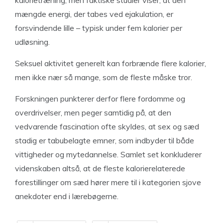
kalorietræning, men faktiske studier viser, at den
mængde energi, der tabes ved ejakulation, er
forsvindende lille – typisk under fem kalorier per
udløsning.
Seksuel aktivitet generelt kan forbrænde flere kalorier,
men ikke nær så mange, som de fleste måske tror.
Forskningen punkterer derfor flere fordomme og
overdrivelser, men peger samtidig på, at den
vedvarende fascination ofte skyldes, at sex og sæd
stadig er tabubelagte emner, som indbyder til både
vittigheder og mytedannelse. Samlet set konkluderer
videnskaben altså, at de fleste kalorierelaterede
forestillinger om sæd hører mere til i kategorien sjove
anekdoter end i lærebøgerne.