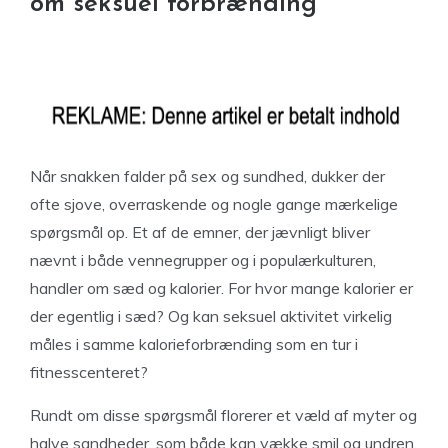
om seksuel forbrænding
Når snakken falder på sex og sundhed, dukker der
ofte sjove, overraskende og nogle gange mærkelige
spørgsmål op. Et af de emner, der jævnligt bliver
nævnt i både vennegrupper og i populærkulturen,
handler om sæd og kalorier. For hvor mange kalorier er
der egentlig i sæd? Og kan seksuel aktivitet virkelig
måles i samme kalorieforbrænding som en tur i
fitnesscenteret?
Rundt om disse spørgsmål florerer et væld af myter og
halve sandheder, som både kan vække smil og undren.