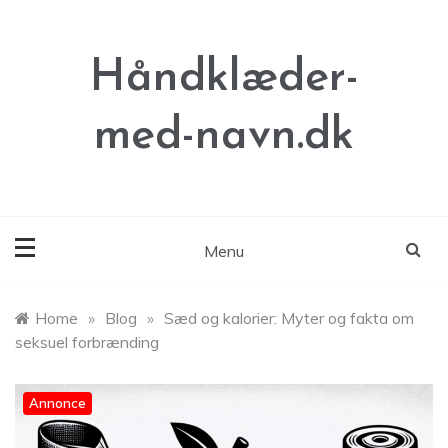
Skip
to
content
Håndklæder-
med-navn.dk
Menu
Home
»
Blog
»
Sæd og kalorier: Myter og fakta om
seksuel forbrænding
Annonce