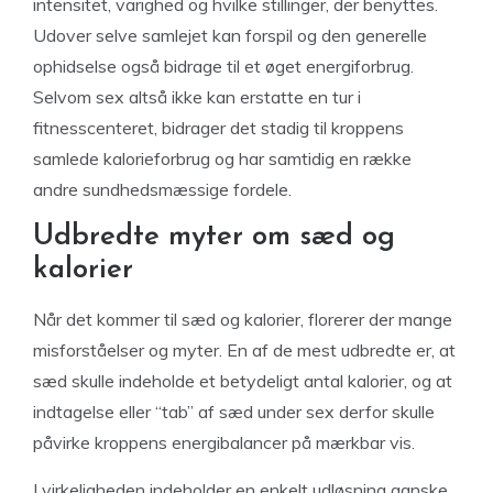
intensitet, varighed og hvilke stillinger, der benyttes.
Udover selve samlejet kan forspil og den generelle
ophidselse også bidrage til et øget energiforbrug.
Selvom sex altså ikke kan erstatte en tur i
fitnesscenteret, bidrager det stadig til kroppens
samlede kalorieforbrug og har samtidig en række
andre sundhedsmæssige fordele.
Udbredte myter om sæd og
kalorier
Når det kommer til sæd og kalorier, florerer der mange
misforståelser og myter. En af de mest udbredte er, at
sæd skulle indeholde et betydeligt antal kalorier, og at
indtagelse eller “tab” af sæd under sex derfor skulle
påvirke kroppens energibalancer på mærkbar vis.
I virkeligheden indeholder en enkelt udløsning ganske